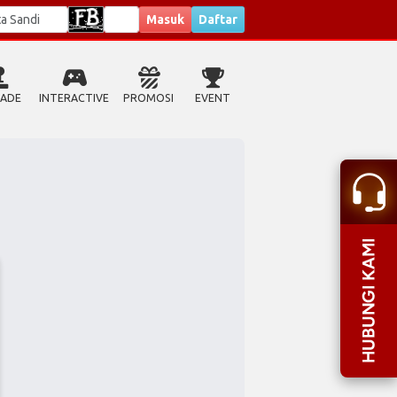
 Di Asia
Masuk
Daftar
ADE
INTERACTIVE
PROMOSI
EVENT