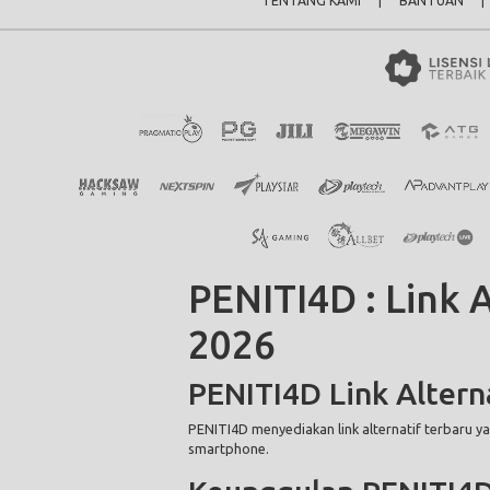
TENTANG KAMI
|
BANTUAN
|
PENITI4D : Link 
2026
PENITI4D Link Altern
PENITI4D menyediakan link alternatif terbaru 
smartphone.