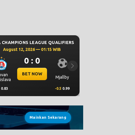
OTBALL F24 ELITE CLUB FRIENDLY
August 7, 2026 — 10:00 WIB
0 : 0
Next
BET NOW
e-
helsea
Manchester
United
25
-0.85
0.25
0.61
Mainkan Sekarang