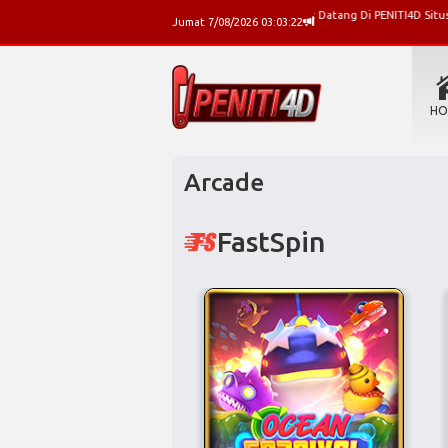
Selamat Datang Di PENITI4D Situs Pal
Jumat 7/08/2026 03:03:23
HO
Arcade
FastSpin