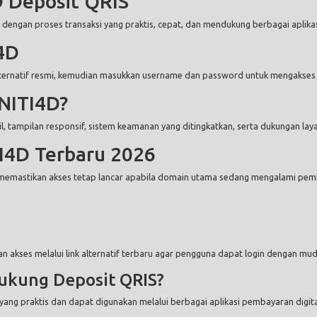
 Deposit QRIS
ngan proses transaksi yang praktis, cepat, dan mendukung berbagai aplikasi
4D
 alternatif resmi, kemudian masukkan username dan password untuk mengakse
NITI4D?
, tampilan responsif, sistem keamanan yang ditingkatkan, serta dukungan la
TI4D Terbaru 2026
k memastikan akses tetap lancar apabila domain utama sedang mengalami pemb
akses melalui link alternatif terbaru agar pengguna dapat login dengan mud
kung Deposit QRIS?
ng praktis dan dapat digunakan melalui berbagai aplikasi pembayaran digita