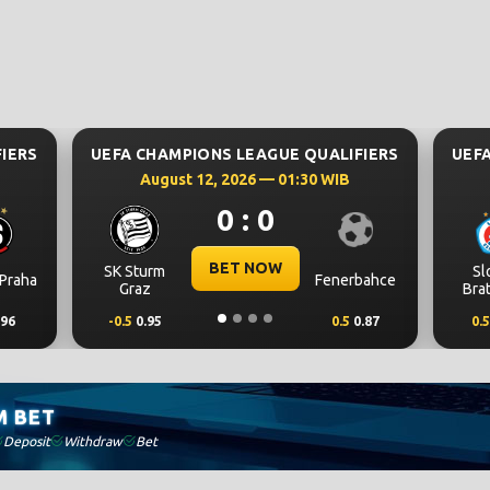
FIERS
E-FOOTBALL F24 ELITE CLUB FRIENDLY
E-FO
August 7, 2026 — 10:00 WIB
0 : 0
BET NOW
Saint-
e-Tottenham
e-Liverpool
e-C
oise
Hotspur
5
1.00
-0.5
-0.95
0.5
0.71
-0.
M BET
Deposit
Withdraw
Bet