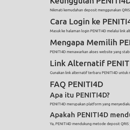
Keunggulan PENITI4D
Nikmati kemudahan deposit menggunakan QRIS de
Cara Login ke PENITI
Masuk ke halaman login PENITI4D melalui link
Mengapa Memilih PE
PENITI4D menawarkan akses website yang stabil
Link Alternatif PENI
Gunakan link alternatif terbaru PENITI4D untu
FAQ PENITI4D
Apa itu PENITI4D?
PENITI4D merupakan platform yang menyediakan 
Apakah PENITI4D mendu
Ya, PENITI4D mendukung metode deposit QRIS ya