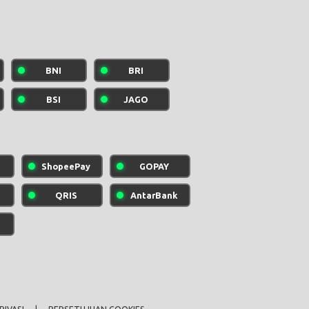
BNI
BRI
BSI
JAGO
ShopeePay
GOPAY
QRIS
AntarBank