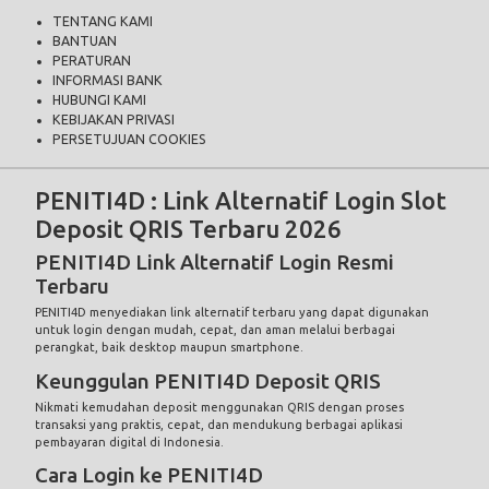
TENTANG KAMI
BANTUAN
PERATURAN
INFORMASI BANK
HUBUNGI KAMI
KEBIJAKAN PRIVASI
PERSETUJUAN COOKIES
PENITI4D : Link Alternatif Login Slot
Deposit QRIS Terbaru 2026
PENITI4D Link Alternatif Login Resmi
Terbaru
PENITI4D menyediakan link alternatif terbaru yang dapat digunakan
untuk login dengan mudah, cepat, dan aman melalui berbagai
perangkat, baik desktop maupun smartphone.
Keunggulan PENITI4D Deposit QRIS
Nikmati kemudahan deposit menggunakan QRIS dengan proses
transaksi yang praktis, cepat, dan mendukung berbagai aplikasi
pembayaran digital di Indonesia.
Cara Login ke PENITI4D