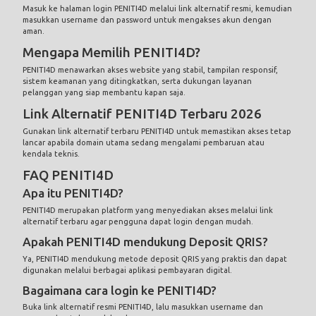
Masuk ke halaman login PENITI4D melalui link alternatif resmi, kemudian
masukkan username dan password untuk mengakses akun dengan
aman.
Mengapa Memilih PENITI4D?
PENITI4D menawarkan akses website yang stabil, tampilan responsif,
sistem keamanan yang ditingkatkan, serta dukungan layanan
pelanggan yang siap membantu kapan saja.
Link Alternatif PENITI4D Terbaru 2026
Gunakan link alternatif terbaru PENITI4D untuk memastikan akses tetap
lancar apabila domain utama sedang mengalami pembaruan atau
kendala teknis.
FAQ PENITI4D
Apa itu PENITI4D?
PENITI4D merupakan platform yang menyediakan akses melalui link
alternatif terbaru agar pengguna dapat login dengan mudah.
Apakah PENITI4D mendukung Deposit QRIS?
Ya, PENITI4D mendukung metode deposit QRIS yang praktis dan dapat
digunakan melalui berbagai aplikasi pembayaran digital.
Bagaimana cara login ke PENITI4D?
Buka link alternatif resmi PENITI4D, lalu masukkan username dan