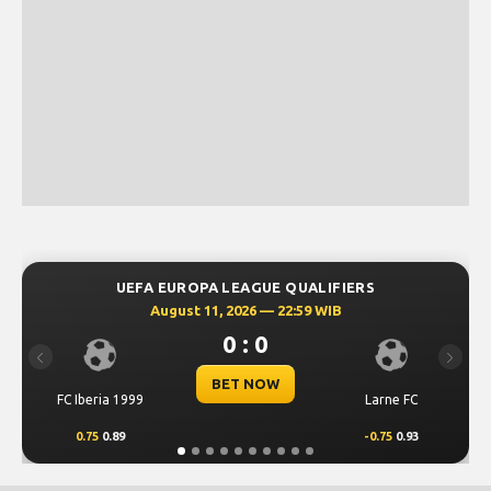
LEAGUE QUALIFIERS
UEFA CHAMPIONS LEA
 2026 — 22:59 WIB
August 11, 2026 
0 : 0
0 : 
Previous
Next
ET NOW
BET N
Larne FC
Bodo Glimt
-0.75
0.93
0.75
0.77