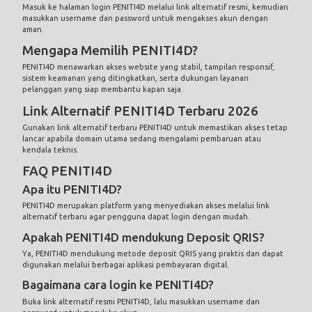
Masuk ke halaman login PENITI4D melalui link alternatif resmi, kemudian
masukkan username dan password untuk mengakses akun dengan
aman.
Mengapa Memilih PENITI4D?
PENITI4D menawarkan akses website yang stabil, tampilan responsif,
sistem keamanan yang ditingkatkan, serta dukungan layanan
pelanggan yang siap membantu kapan saja.
Link Alternatif PENITI4D Terbaru 2026
Gunakan link alternatif terbaru PENITI4D untuk memastikan akses tetap
lancar apabila domain utama sedang mengalami pembaruan atau
kendala teknis.
FAQ PENITI4D
Apa itu PENITI4D?
PENITI4D merupakan platform yang menyediakan akses melalui link
alternatif terbaru agar pengguna dapat login dengan mudah.
Apakah PENITI4D mendukung Deposit QRIS?
Ya, PENITI4D mendukung metode deposit QRIS yang praktis dan dapat
digunakan melalui berbagai aplikasi pembayaran digital.
Bagaimana cara login ke PENITI4D?
Buka link alternatif resmi PENITI4D, lalu masukkan username dan