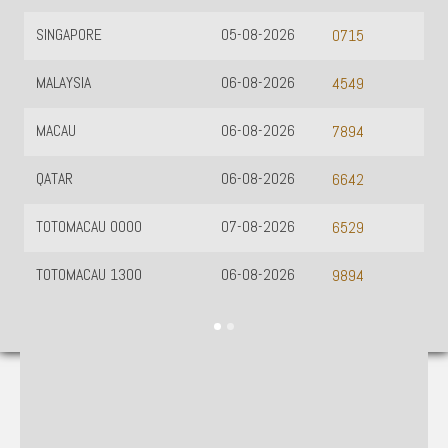
SINGAPORE
05-08-2026
HON
0715
MALAYSIA
06-08-2026
SYD
4549
MACAU
06-08-2026
7894
QATAR
06-08-2026
6642
TOTOMACAU 0000
07-08-2026
6529
TOTOMACAU 1300
06-08-2026
9894