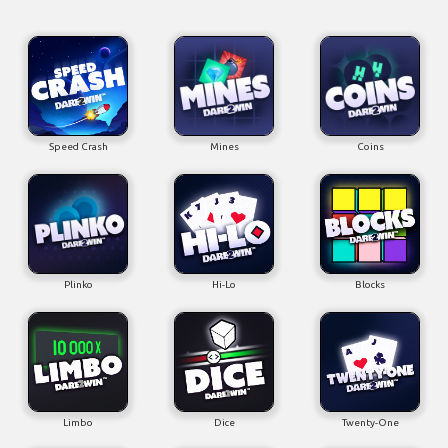
Speed Crash
Mines
Coins
Plinko
Hi-Lo
Blocks
Limbo
Dice
Twenty-One