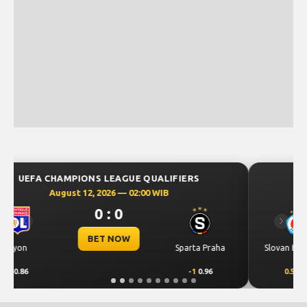
UEFA CHAMPIONS LEAGUE QUALIFIERS
August 12, 2026 — 01:15 WIB
0 : 0
Previous
Next
BET NOW
Slovan Bratislava
Mjallby
0.5
0.83
-0.5
0.99