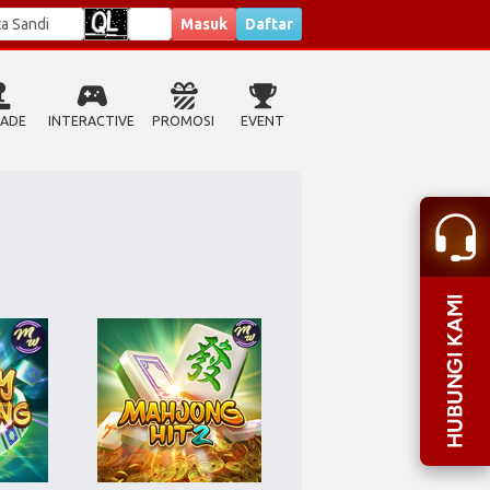
 Asia
Masuk
Daftar
ADE
INTERACTIVE
PROMOSI
EVENT