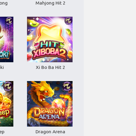
ong
Mahjong Hit 2
ki
Xi Bo Ba Hit 2
ep
Dragon Arena