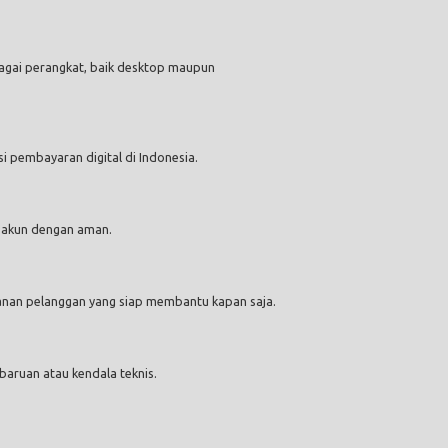
bagai perangkat, baik desktop maupun
 pembayaran digital di Indonesia.
s akun dengan aman.
yanan pelanggan yang siap membantu kapan saja.
aruan atau kendala teknis.