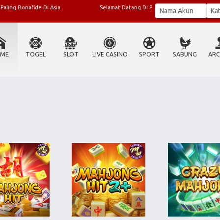
 Bonafide Di Asia
Selamat Datang Di PENITI4D Situs Paling Bonafide Di
ME
TOGEL
SLOT
LIVE CASINO
SPORT
SABUNG
ARC