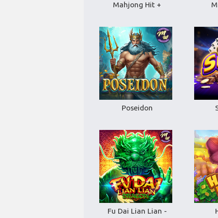
Mahjong Hit +
M
Poseidon
Fu Dai Lian Lian -