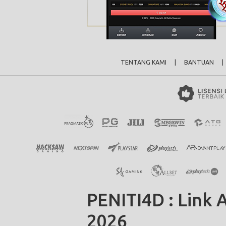
TENTANG KAMI
|
BANTUAN
|
Maneki Neko
Eye
PENITI4D : Link 
Lucky Fish
2026