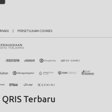
RIVASI
|
PERSETUJUAN COOKIES
asure
Golden Toad
t QRIS Terbaru
h