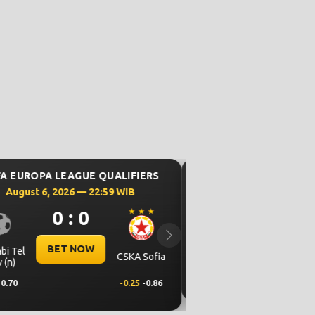
/8/2026
iches
Lucky - 88 Treasures
FA EUROPA LEAGUE QUALIFIERS
August 7, 2026 — 02:00 WIB
0 : 0
Next
BET NOW
Heart of
nfica
Midlothian
5
0.80
-2.5
-0.96
i
Triple Fish