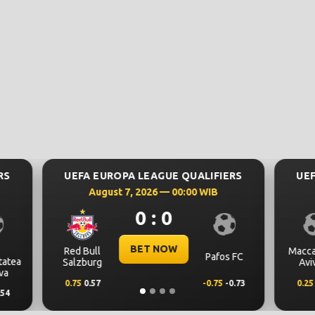
26
6/8/2026
5/8/2026
5/8/2026
5/8/2026
6
ne - Blooming
Journey to the West
Lucky - 88 R
Riches
ERS
UEFA EUROPA LEAGUE QUALIFIERS
UE
August 7, 2026 — 00:00 WIB
0 : 0
BET NOW
FC Hradec
lecht
Besiktas
Be
Kralove
0.82
-0.25
-0.80
0.25
0.64
2.
ky - 88 Drum
Golden 777
Fa Da Ca