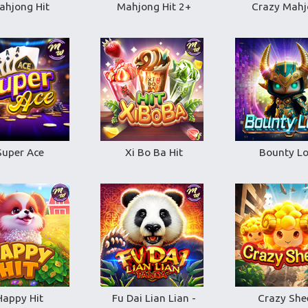
ahjong Hit
Mahjong Hit 2+
Crazy Mahj
Super Ace
Xi Bo Ba Hit
Bounty Lo
Happy Hit
Fu Dai Lian Lian -
Crazy She