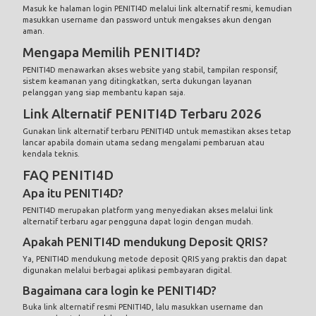
Masuk ke halaman login PENITI4D melalui link alternatif resmi, kemudian
masukkan username dan password untuk mengakses akun dengan
aman.
Mengapa Memilih PENITI4D?
PENITI4D menawarkan akses website yang stabil, tampilan responsif,
sistem keamanan yang ditingkatkan, serta dukungan layanan
pelanggan yang siap membantu kapan saja.
Link Alternatif PENITI4D Terbaru 2026
Gunakan link alternatif terbaru PENITI4D untuk memastikan akses tetap
lancar apabila domain utama sedang mengalami pembaruan atau
kendala teknis.
FAQ PENITI4D
Apa itu PENITI4D?
PENITI4D merupakan platform yang menyediakan akses melalui link
alternatif terbaru agar pengguna dapat login dengan mudah.
Apakah PENITI4D mendukung Deposit QRIS?
Ya, PENITI4D mendukung metode deposit QRIS yang praktis dan dapat
digunakan melalui berbagai aplikasi pembayaran digital.
Bagaimana cara login ke PENITI4D?
Buka link alternatif resmi PENITI4D, lalu masukkan username dan